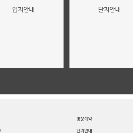
입지안내
단지안내
위치,입지,주변환경
단지설계,구성,평면설계
더보기
더보기
방문예약
요
단지안내