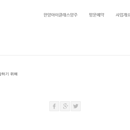
메뉴 건너뛰기
한양아이클래스양주
방문예약
사업개
참하기 위해